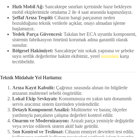
Hızlı Mobil Ağ:
Sancaktepe sınırları içerisinde hazır bekleyen
mobil ekiplerimizle ortalama 2 ile 4 saat arasında kapınızdayız.
Şeffaf Arıza Tespiti:
Cihazın hangi parçasının neden
bozulduğunu teknik verilerle açıklar, onayı almadan işleme
başlamayız.
Yedek Parça Güvencesi:
Takılan her ECA uyumlu komponent,
sistemin fabrikasyon ömrünü korumak adına garantili olarak
sunulur.
Bölgesel Hakimiyet:
Sancaktepe’nin sokak yapısına ve şebeke
suyu sertlik değerlerine hakim ekibimiz, yerel
sorunlara
karşı
tecrübelidir.
Teknik Müdahale Yol Haritamız
Arıza Kayıt Kabulü:
Çağrınız sırasında alınan ön bilgilerle
arızanın muhtemel sebebi öngörülür.
Lokal Ekip Sevkıyatı:
Konumunuza en yakın tam donanımlı
servis aracımız sistem üzerinden yönlendirilir.
Detaylı Komponent Analizi:
Multimetre ve basınç ölçerler
yardımıyla parçaların çalışma değerleri kontrol edilir.
Onarım ve Modernizasyon:
Arızalı parça yenisiyle değiştirilir
veya revize edilerek sistem aktif hale getirilir.
Son Kontrol ve Teslimat:
Cihazın emniyet devreleri test edilir,