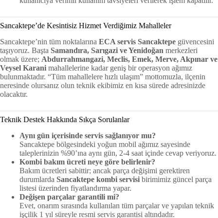
kullanıcıya verimli kullanım tavsiyeleri verilerek işlem kapatılır.
Sancaktepe’de Kesintisiz Hizmet Verdiğimiz Mahalleler
Sancaktepe’nin tüm noktalarına
ECA servis Sancaktepe
güvencesini
taşıyoruz. Başta
Samandıra, Sarıgazi ve Yenidoğan
merkezleri
olmak üzere;
Abdurrahmangazi, Meclis, Emek, Merve, Akpınar ve
Veysel Karani
mahallelerine kadar geniş bir operasyon ağımız
bulunmaktadır. “Tüm mahallelere hızlı ulaşım” mottomuzla, ilçenin
neresinde olursanız olun teknik ekibimiz en kısa sürede adresinizde
olacaktır.
Teknik Destek Hakkında Sıkça Sorulanlar
Aynı gün içerisinde servis sağlanıyor mu?
Sancaktepe bölgesindeki yoğun mobil ağımız sayesinde
taleplerinizin %90’ına aynı gün, 2-4 saat içinde cevap veriyoruz.
Kombi bakım ücreti neye göre belirlenir?
Bakım ücretleri sabittir; ancak parça değişimi gerektiren
durumlarda
Sancaktepe kombi servisi
birimimiz güncel parça
listesi üzerinden fiyatlandırma yapar.
Değişen parçalar garantili mi?
Evet, onarım sırasında kullanılan tüm parçalar ve yapılan teknik
işçilik 1 yıl süreyle resmi servis garantisi altındadır.