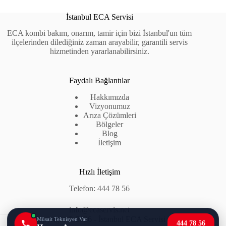
İstanbul ECA Servisi
ECA kombi bakım, onarım, tamir için bizi İstanbul'un tüm
ilçelerinden dilediğiniz zaman arayabilir, garantili servis
hizmetinden yararlanabilirsiniz.
Faydalı Bağlantılar
Hakkımızda
Vizyonumuz
Arıza Çözümleri
Bölgeler
Blog
İletişim
Hızlı İletişim
Telefon:
444 78 56
info@ecaservis.net
Copyright © 2026 - İstanbul
ECA Servisi
Müsait Teknisyen Var
444 78 56