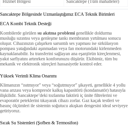
Hizmet Bölgesi
Sancaktepe (Tüm mahalleler)
Sancaktepe Bölgesinde Uzmanlaştığımız ECA Teknik Birimleri
ECA Kombi Teknik Desteği
Kombilerde görülen
su akıtma problemi
genellikle doldurma
musluğu sızıntısı veya genleşme tankı membranın yırtılması sonucu
oluşur. Cihazınızın çalışırken sarsıntılı ses yapması ise sirkülasyon
pompası yatağındaki aşınmadan veya fan motorundaki kirlenmeden
kaynaklanabilir. Isı transferini sağlayan ana eşanjörün kireçlenmesi,
yakıt sarfiyatını artırırken konforunuzu düşürür. Ekibimiz, tüm bu
mekanik ve elektronik süreçleri hassasiyetle kontrol eder.
Yüksek Verimli Klima Onarımı
Klimanızın “ısıtmıyor” veya “soğutmuyor” şikayeti, genellikle 4 yollu
vana arızası veya kompresör kalkış kapasitörü (kondansatör) hatasıyla
ilişkilidir. Sancaktepe’deki tozlanma faktörü iç ünite filtrelerini ve
evaporatör peteklerini tıkayarak cihazı zorlar. Gaz kaçak testleri ve
basınç ölçümleri ile sistemin soğutucu akışkan dengesini ideal seviyeye
getiriyoruz.
Sıcak Su Sistemleri (Şofben & Termosifon)