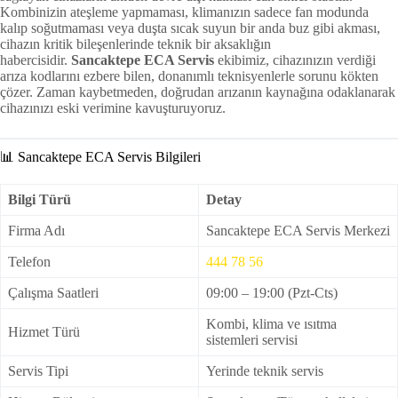
Kombinizin ateşleme yapmaması, klimanızın sadece fan modunda
kalıp soğutmaması veya duşta sıcak suyun bir anda buz gibi akması,
cihazın kritik bileşenlerinde teknik bir aksaklığın
habercisidir.
Sancaktepe ECA Servis
ekibimiz, cihazınızın verdiği
arıza kodlarını ezbere bilen, donanımlı teknisyenlerle sorunu kökten
çözer. Zaman kaybetmeden, doğrudan arızanın kaynağına odaklanarak
cihazınızı eski verimine kavuşturuyoruz.
📊 Sancaktepe ECA Servis Bilgileri
Bilgi Türü
Detay
Firma Adı
Sancaktepe ECA Servis Merkezi
Telefon
444 78 56
Çalışma Saatleri
09:00 – 19:00 (Pzt-Cts)
Kombi, klima ve ısıtma
Hizmet Türü
sistemleri servisi
Servis Tipi
Yerinde teknik servis