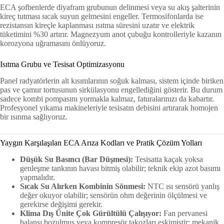
ECA şofbenlerde diyafram grubunun delinmesi veya su akış şalterinin
kireç tutması sıcak suyun gelmesini engeller. Termosifonlarda ise
rezistansın kireçle kaplanması ısıtma süresini uzatır ve elektrik
tüketimini %30 artırır. Magnezyum anot çubuğu kontrolleriyle kazanın
korozyona uğramasını önlüyoruz.
Isıtma Grubu ve Tesisat Optimizasyonu
Panel radyatörlerin alt kısımlarının soğuk kalması, sistem içinde biriken
pas ve çamur tortusunun sirkülasyonu engellediğini gösterir. Bu durum
sadece kombi pompasını yormakla kalmaz, faturalarınızı da kabartır.
Profesyonel yıkama makineleriyle tesisatın debisini artırarak homojen
bir ısınma sağlıyoruz.
Yaygın Karşılaşılan ECA Arıza Kodları ve Pratik Çözüm Yolları
Düşük Su Basıncı (Bar Düşmesi):
Tesisatta kaçak yoksa
genleşme tankının havası bitmiş olabilir; teknik ekip azot basımı
yapmalıdır.
Sıcak Su Alırken Kombinin Sönmesi:
NTC ısı sensörü yanlış
değer okuyor olabilir; sensörün ohm değerinin ölçülmesi ve
gerekirse değişimi gerekir.
Klima Dış Ünite Çok Gürültülü Çalışıyor:
Fan pervanesi
balansı bozulmuş veya kompresör takozları eskimiştir; mekanik