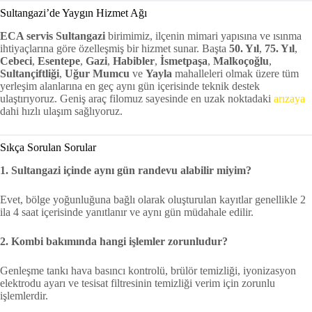
Sultangazi’de Yaygın Hizmet Ağı
ECA servis Sultangazi
birimimiz, ilçenin mimari yapısına ve ısınma
ihtiyaçlarına göre özelleşmiş bir hizmet sunar. Başta
50. Yıl
,
75. Yıl
,
Cebeci
,
Esentepe
,
Gazi
,
Habibler
,
İsmetpaşa
,
Malkoçoğlu
,
Sultançiftliği
,
Uğur Mumcu
ve
Yayla
mahalleleri olmak üzere tüm
yerleşim alanlarına en geç aynı gün içerisinde teknik destek
ulaştırıyoruz. Geniş araç filomuz sayesinde en uzak noktadaki
arızaya
dahi hızlı ulaşım sağlıyoruz.
Sıkça Sorulan Sorular
1. Sultangazi içinde aynı gün randevu alabilir miyim?
Evet, bölge yoğunluğuna bağlı olarak oluşturulan kayıtlar genellikle 2
ila 4 saat içerisinde yanıtlanır ve aynı gün müdahale edilir.
2. Kombi bakımında hangi işlemler zorunludur?
Genleşme tankı hava basıncı kontrolü, brülör temizliği, iyonizasyon
elektrodu ayarı ve tesisat filtresinin temizliği verim için zorunlu
işlemlerdir.