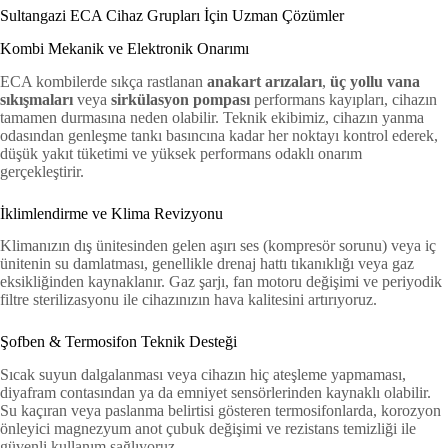
Sultangazi ECA Cihaz Grupları İçin Uzman Çözümler
Kombi Mekanik ve Elektronik Onarımı
ECA kombilerde sıkça rastlanan
anakart arızaları
,
üç yollu vana
sıkışmaları
veya
sirkülasyon pompası
performans kayıpları, cihazın
tamamen durmasına neden olabilir. Teknik ekibimiz, cihazın yanma
odasından genleşme tankı basıncına kadar her noktayı kontrol ederek,
düşük yakıt tüketimi ve yüksek performans odaklı onarım
gerçekleştirir.
İklimlendirme ve Klima Revizyonu
Klimanızın dış ünitesinden gelen aşırı ses (kompresör sorunu) veya iç
ünitenin su damlatması, genellikle drenaj hattı tıkanıklığı veya gaz
eksikliğinden kaynaklanır. Gaz şarjı, fan motoru değişimi ve periyodik
filtre sterilizasyonu ile cihazınızın hava kalitesini artırıyoruz.
Şofben & Termosifon Teknik Desteği
Sıcak suyun dalgalanması veya cihazın hiç ateşleme yapmaması,
diyafram contasından ya da emniyet sensörlerinden kaynaklı olabilir.
Su kaçıran veya paslanma belirtisi gösteren termosifonlarda, korozyon
önleyici magnezyum anot çubuk değişimi ve rezistans temizliği ile
güvenli kullanım sağlıyoruz.