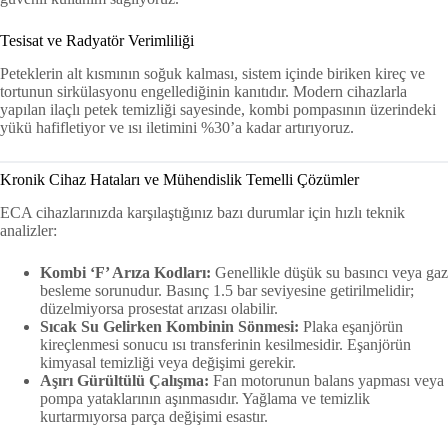
Tesisat ve Radyatör Verimliliği
Peteklerin alt kısmının soğuk kalması, sistem içinde biriken kireç ve
tortunun sirkülasyonu engellediğinin kanıtıdır. Modern cihazlarla
yapılan ilaçlı petek temizliği sayesinde, kombi pompasının üzerindeki
yükü hafifletiyor ve ısı iletimini %30’a kadar artırıyoruz.
Kronik Cihaz Hataları ve Mühendislik Temelli Çözümler
ECA cihazlarınızda karşılaştığınız bazı durumlar için hızlı teknik
analizler:
Kombi ‘F’ Arıza Kodları:
Genellikle düşük su basıncı veya gaz
besleme sorunudur. Basınç 1.5 bar seviyesine getirilmelidir;
düzelmiyorsa prosestat arızası olabilir.
Sıcak Su Gelirken Kombinin Sönmesi:
Plaka eşanjörün
kireçlenmesi sonucu ısı transferinin kesilmesidir. Eşanjörün
kimyasal temizliği veya değişimi gerekir.
Aşırı Gürültülü Çalışma:
Fan motorunun balans yapması veya
pompa yataklarının aşınmasıdır. Yağlama ve temizlik
kurtarmıyorsa parça değişimi esastır.