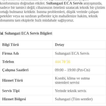
konforunuzu doğrudan etkiler.
Sultangazi ECA Servis
arayışınızda,
sadece bir tamirci değil; cihazınızın ömrünü uzatacak teknik bir çözüm
ortağı bulmanız kritiktir. Isınma problemleri, düşük verimle çalışan
petekler veya su sızdıran şofbenler için mahallenize hakim, teknik
donanımı tam ekiplerle hızlı müdahale sağlıyoruz.
📊 Sultangazi ECA Servis Bilgileri
Bilgi Türü
Detay
Firma Adı
Sultangazi ECA Servis
Telefon
444 78 56
Çalışma Saatleri
09:00 – 19:00 (Pzt-Cts)
Kombi, klima ve ısıtma
Hizmet Türü
sistemleri servisi
Servis Tipi
Yerinde teknik servis
Hizmet Bölgesi
Sultangazi (Tüm semtler)