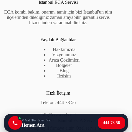
İstanbul ECA Servisi
ECA kombi bakım, onarım, tamir için bizi İstanbul'un tüm
ilçelerinden dilediğiniz zaman arayabilir, garantili servis
hizmetinden yararlanabilirsiniz.
Faydalı Bağlantılar
Hakkımızda
Vizyonumuz
Arıza Çözümleri
Bölgeler
Blog
İletişim
Hızlı İletişim
Telefon:
444 78 56
info@ecaservis.net
Copyright © 2026 - İstanbul
ECA Servisi
Müsait Teknisyen Var
444 78 56
Hemen Ara
Marka tescilli olup ilgili firmaya aittir. Özel servis hizmeti