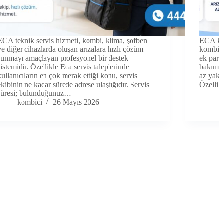
ECA teknik servis hizmeti, kombi, klima, şofben
ECA ko
ve diğer cihazlarda oluşan arızalara hızlı çözüm
kombi
sunmayı amaçlayan profesyonel bir destek
ek par
sistemidir. Özellikle Eca servis taleplerinde
bakım 
kullanıcıların en çok merak ettiği konu, servis
az yak
ekibinin ne kadar sürede adrese ulaştığıdır. Servis
Özell
süresi; bulunduğunuz…
kombici
26 Mayıs 2026