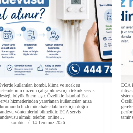
Evlerde kullanılan kombi, klima ve sıcak su
ECA k
sistemlerinin düzenli çalışabilmesi için teknik servis
ihtiya
desteği büyük önem taşır. Özellikle İstanbul Eca
sistem
servis hizmetlerinden yararlanan kullanıcılar, arıza
Özelli
durumunda hızlı müdahale alabilmek için doğru
gereks
randevu yöntemlerini bilmelidir. ECA servis
perfor
randevusu almak; telefon, online…
tamir 
kombici
14 Temmuz 2026